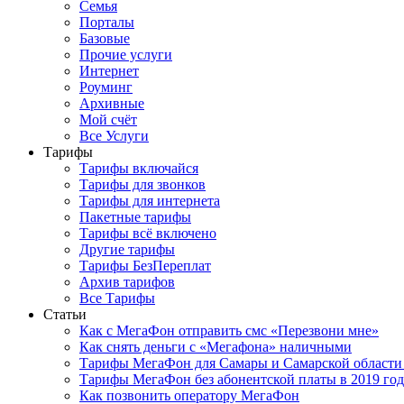
Семья
Порталы
Базовые
Прочие услуги
Интернет
Роуминг
Архивные
Мой счёт
Все Услуги
Тарифы
Тарифы включайся
Тарифы для звонков
Тарифы для интернета
Пакетные тарифы
Тарифы всё включено
Другие тарифы
Тарифы БезПереплат
Архив тарифов
Все Тарифы
Статьи
Как с МегаФон отправить смс «Перезвони мне»
Как снять деньги с «Мегафона» наличными
Тарифы МегаФон для Самары и Самарской области 
Тарифы МегаФон без абонентской платы в 2019 го
Как позвонить оператору МегаФон