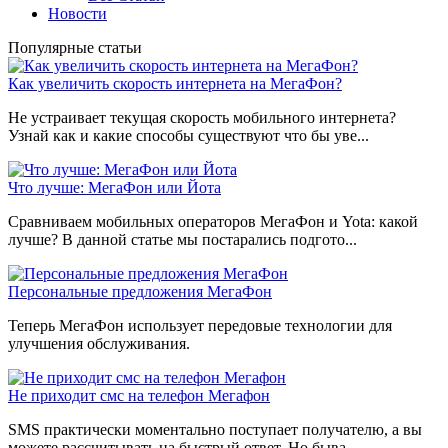
Новости
Популярные статьи
Как увеличить скорость интернета на МегаФон?
Не устраивает текущая скорость мобильного интернета?
Узнай как и какие способы существуют что бы уве...
Что лучше: МегаФон или Йота
Сравниваем мобильных операторов МегаФон и Yota: какой
лучше? В данной статье мы постарались подгото...
Персональные предложения МегаФон
Теперь МегаФон использует передовые технологии для
улучшения обслуживания.
Не приходит смс на телефон Мегафон
SMS практически моментально поступает получателю, а вы
можете рассчитывать на быстрый ответ. Но быва...