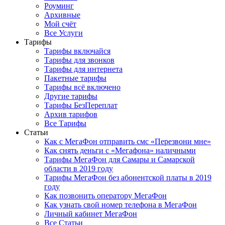
Роуминг
Архивные
Мой счёт
Все Услуги
Тарифы
Тарифы включайся
Тарифы для звонков
Тарифы для интернета
Пакетные тарифы
Тарифы всё включено
Другие тарифы
Тарифы БезПереплат
Архив тарифов
Все Тарифы
Статьи
Как с МегаФон отправить смс «Перезвони мне»
Как снять деньги с «Мегафона» наличными
Тарифы МегаФон для Самары и Самарской
области в 2019 году
Тарифы МегаФон без абонентской платы в 2019
году
Как позвонить оператору МегаФон
Как узнать свой номер телефона в МегаФон
Личный кабинет МегаФон
Все Статьи