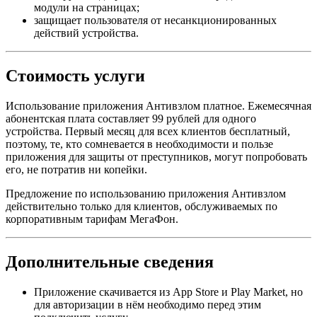
модули на страницах;
защищает пользователя от несанкционированных
действий устройства.
Стоимость услуги
Использование приложения Антивзлом платное. Ежемесячная
абонентская плата составляет 99 рублей для одного
устройства. Первый месяц для всех клиентов бесплатный,
поэтому, те, кто сомневается в необходимости и пользе
приложения для защиты от преступников, могут попробовать
его, не потратив ни копейки.
Предложение по использованию приложения Антивзлом
действительно только для клиентов, обслуживаемых по
корпоративным тарифам МегаФон.
Дополнительные сведения
Приложение скачивается из App Store и Play Market, но
для авторизации в нём необходимо перед этим