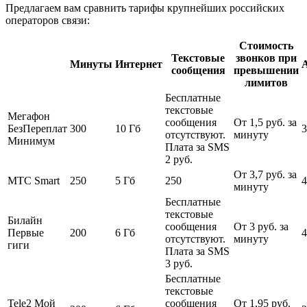
Предлагаем вам сравнить тарифы крупнейших российских
операторов связи:
Стоимость
Текстовые
звонков при
Минуты
Интернет
сообщения
превышении
лимитов
Бесплатные
текстовые
Мегафон
сообщения
От 1,5 руб. за
БезПереплат
300
10 Гб
3
отсутствуют.
минуту
Минимум
Плата за SMS
2 руб.
От 3,7 руб. за
МТС Smart
250
5 Гб
250
4
минуту
Бесплатные
текстовые
Билайн
сообщения
От 3 руб. за
Первые
200
6 Гб
4
отсутствуют.
минуту
гиги
Плата за SMS
3 руб.
Бесплатные
текстовые
Tele2 Мой
сообщения
От 1,95 руб.