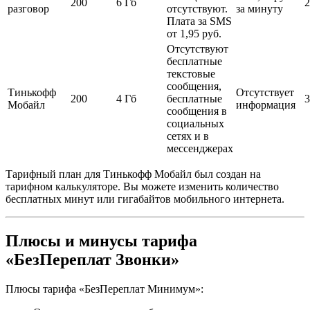
200
6 Гб
2
разговор
отсутствуют.
за минуту
Плата за SMS
от 1,95 руб.
Отсутствуют
бесплатные
текстовые
сообщения,
Тинькофф
Отсутствует
200
4 Гб
бесплатные
3
Мобайл
информация
сообщения в
социальных
сетях и в
мессенджерах
Тарифный план для Тинькофф Мобайл был создан на
тарифном калькуляторе. Вы можете изменить количество
бесплатных минут или гигабайтов мобильного интернета.
Плюсы и минусы тарифа
«БезПереплат Звонки»
Плюсы тарифа «БезПереплат Минимум»: