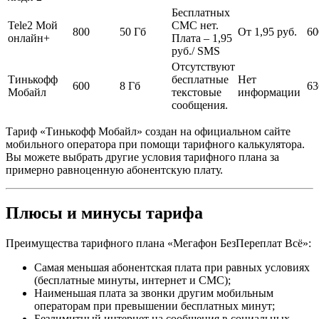
Бесплатных
Tele2 Мой
СМС нет.
800
50 Гб
От 1,95 руб.
60
онлайн+
Плата – 1,95
руб./ SMS
Отсутствуют
Тинькофф
бесплатные
Нет
600
8 Гб
63
Мобайл
текстовые
информации
сообщения.
Тариф «Тинькофф Мобайл» создан на официальном сайте
мобильного оператора при помощи тарифного калькулятора.
Вы можете выбрать другие условия тарифного плана за
примерно равноценную абонентскую плату.
Плюсы и минусы тарифа
Преимущества тарифного плана «Мегафон БезПереплат Всё»:
Самая меньшая абонентская плата при равных условиях
(бесплатные минуты, интернет и СМС);
Наименьшая плата за звонки другим мобильным
операторам при превышении бесплатных минут;
Безлимитный интернет на сообщения в социальных