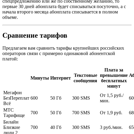
спецпредложению или же по собственному желанию, то
первые 30 дней абонплата будет списываться посуточно, а с
начала второго месяца абонплата списывается в полном
объеме.
Сравнение тарифов
Предлагаем вам сравнить тарифы крупнейших российских
операторов связи с примерно одинаковой абонентской
платой:
Плата за
Текстовые
превышение
Аб
Минуты
Интернет
сообщения
бесплатных
минут
Мегафон
От 1,5 руб./
БезПереплат
600
50 Гб
300 SMS
60
мин.
Всё
МТС
700
50 Гб
700 SMS
От 1,9 руб.
68
Тарифище
Билайн
Близкие
700
40 Гб
300 SMS
3 руб./мин.
65
люди 2