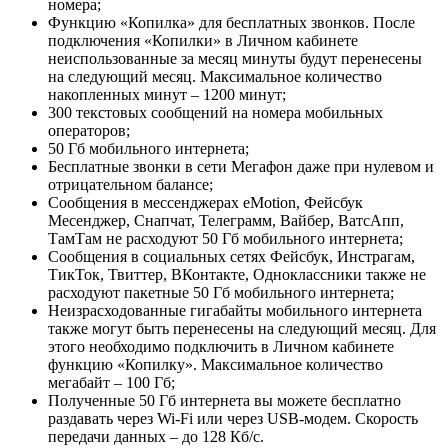
номера;
Функцию «Копилка» для бесплатных звонков. После
подключения «Копилки» в Личном кабинете
неиспользованные за месяц минуты будут перенесены
на следующий месяц. Максимальное количество
накопленных минут – 1200 минут;
300 текстовых сообщений на номера мобильных
операторов;
50 Гб мобильного интернета;
Бесплатные звонки в сети Мегафон даже при нулевом и
отрицательном балансе;
Сообщения в мессенджерах eMotion, Фейсбук
Месенджер, Снапчат, Телеграмм, Вайбер, ВатсАпп,
ТамТам не расходуют 50 Гб мобильного интернета;
Сообщения в социальных сетях Фейсбук, Инстрагам,
ТикТок, Твиттер, ВКонтакте, Одноклассники также не
расходуют пакетные 50 Гб мобильного интернета;
Неизрасходованные гигабайты мобильного интернета
также могут быть перенесены на следующий месяц. Для
этого необходимо подключить в Личном кабинете
функцию «Копилку». Максимальное количество
мегабайт – 100 Гб;
Полученные 50 Гб интернета вы можете бесплатно
раздавать через Wi-Fi или через USB-модем. Скорость
передачи данных – до 128 Кб/с.