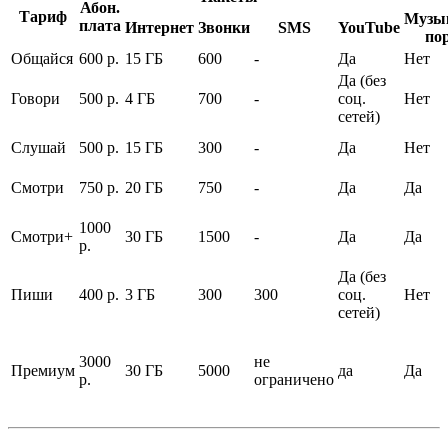
Абон.
Тариф
Музы
плата
Интернет
Звонки
SMS
YouTube
по
Общайся
600 р.
15 ГБ
600
-
Да
Нет
Да (без
Говори
500 р.
4 ГБ
700
-
соц.
Нет
сетей)
Слушай
500 р.
15 ГБ
300
-
Да
Нет
Смотри
750 р.
20 ГБ
750
-
Да
Да
1000
Смотри+
30 ГБ
1500
-
Да
Да
р.
Да (без
Пиши
400 р.
3 ГБ
300
300
соц.
Нет
сетей)
3000
не
Премиум
30 ГБ
5000
да
Да
р.
ограничено