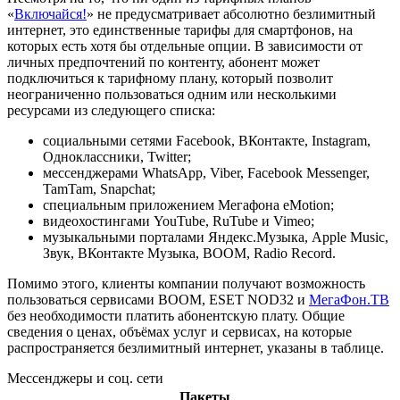
«
Включайся!
» не предусматривает абсолютно безлимитный
интернет, это единственные тарифы для смартфонов, на
которых есть хотя бы отдельные опции. В зависимости от
личных предпочтений по контенту, абонент может
подключиться к тарифному плану, который позволит
неограниченно пользоваться одним или несколькими
ресурсами из следующего списка:
социальными сетями Facebook, ВКонтакте, Instagram,
Одноклассники, Twitter;
мессенджерами WhatsApp, Viber, Facebook Messenger,
TamTam, Snapchat;
специальным приложением Мегафона eMotion;
видеохостингами YouTube, RuTube и Vimeo;
музыкальными порталами Яндекс.Музыка, Apple Music,
Звук, ВКонтакте Музыка, BOOM, Radio Record.
Помимо этого, клиенты компании получают возможность
пользоваться сервисами BOOM, ESET NOD32 и
МегаФон.ТВ
без необходимости платить абонентскую плату. Общие
сведения о ценах, объёмах услуг и сервисах, на которые
распространяется безлимитный интернет, указаны в таблице.
Мессенджеры и соц. сети
Пакеты