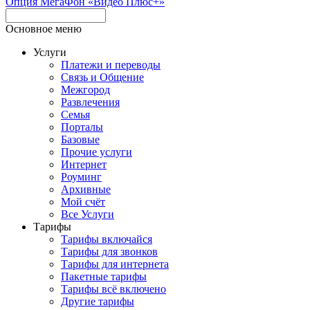
Опция МегаФон «Видео Плюс+»
Основное меню
Услуги
Платежи и переводы
Связь и Общение
Межгород
Развлечения
Семья
Порталы
Базовые
Прочие услуги
Интернет
Роуминг
Архивные
Мой счёт
Все Услуги
Тарифы
Тарифы включайся
Тарифы для звонков
Тарифы для интернета
Пакетные тарифы
Тарифы всё включено
Другие тарифы