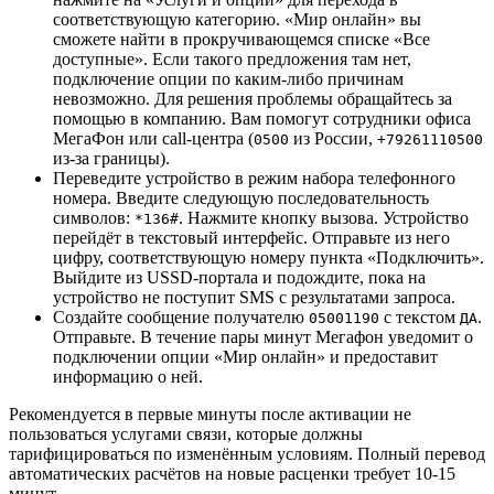
соответствующую категорию. «Мир онлайн» вы
сможете найти в прокручивающемся списке «Все
доступные». Если такого предложения там нет,
подключение опции по каким-либо причинам
невозможно. Для решения проблемы обращайтесь за
помощью в компанию. Вам помогут сотрудники офиса
МегаФон или call-центра (
из России,
0500
+79261110500
из-за границы).
Переведите устройство в режим набора телефонного
номера. Введите следующую последовательность
символов:
. Нажмите кнопку вызова. Устройство
*136#
перейдёт в текстовый интерфейс. Отправьте из него
цифру, соответствующую номеру пункта «Подключить».
Выйдите из USSD-портала и подождите, пока на
устройство не поступит SMS с результатами запроса.
Создайте сообщение получателю
с текстом
.
05001190
ДА
Отправьте. В течение пары минут Мегафон уведомит о
подключении опции «Мир онлайн» и предоставит
информацию о ней.
Рекомендуется в первые минуты после активации не
пользоваться услугами связи, которые должны
тарифицироваться по изменённым условиям. Полный перевод
автоматических расчётов на новые расценки требует 10-15
минут.