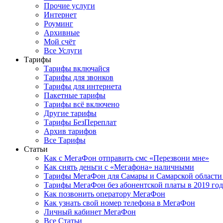
Прочие услуги
Интернет
Роуминг
Архивные
Мой счёт
Все Услуги
Тарифы
Тарифы включайся
Тарифы для звонков
Тарифы для интернета
Пакетные тарифы
Тарифы всё включено
Другие тарифы
Тарифы БезПереплат
Архив тарифов
Все Тарифы
Статьи
Как с МегаФон отправить смс «Перезвони мне»
Как снять деньги с «Мегафона» наличными
Тарифы МегаФон для Самары и Самарской области 
Тарифы МегаФон без абонентской платы в 2019 го
Как позвонить оператору МегаФон
Как узнать свой номер телефона в МегаФон
Личный кабинет МегаФон
Все Статьи