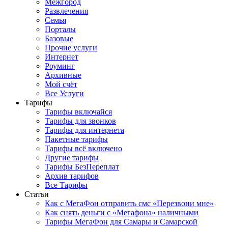
Межгород
Развлечения
Семья
Порталы
Базовые
Прочие услуги
Интернет
Роуминг
Архивные
Мой счёт
Все Услуги
Тарифы
Тарифы включайся
Тарифы для звонков
Тарифы для интернета
Пакетные тарифы
Тарифы всё включено
Другие тарифы
Тарифы БезПереплат
Архив тарифов
Все Тарифы
Статьи
Как с МегаФон отправить смс «Перезвони мне»
Как снять деньги с «Мегафона» наличными
Тарифы МегаФон для Самары и Самарской