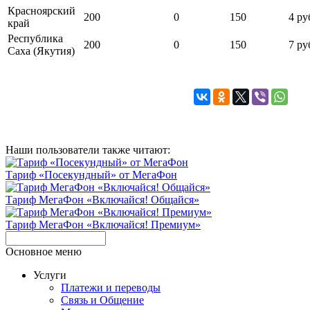
Красноярский
200
0
150
4 ру
край
Республика
200
0
150
7 ру
Саха (Якутия)
Наши пользователи также читают:
Тариф «Посекундный» от МегаФон
Тариф МегаФон «Включайся! Общайся»
Тариф МегаФон «Включайся! Премиум»
Основное меню
Услуги
Платежи и переводы
Связь и Общение