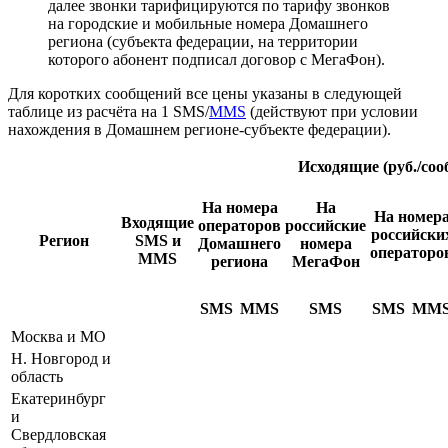
далее звонки тарифицируются по тарифу звонков
на городские и мобильные номера Домашнего
региона (субъекта федерации, на территории
которого абонент подписал договор с МегаФон).
Для коротких сообщений все цены указаны в следующей
таблице из расчёта на 1 SMS/
MMS
(действуют при условии
нахождения в Домашнем регионе-субъекте федерации).
Исходящие (руб./соо
На номера
На
На номер
Входящие
операторов
российские
российски
Регион
SMS и
Домашнего
номера
операторо
MMS
региона
МегаФон
SMS
MMS
SMS
SMS
MM
Москва и МО
Н. Новгород и
область
Екатеринбург
и
Свердловская