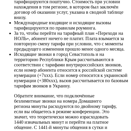
тарифицируются поштучно. Стоимость при условии
нахождения в том регионе, в котором был заключён
договор об оказании услуг, указана в сводной таблице
внизу.
Международные входящие и исходящие вызовы
тарифицируются по правилам роуминга.
За то, чтобы перейти на тарифный план «Переходи на
НОЛЬ», абонент ничего не платит. Плата взымается за
повторную смену тарифа при условии, что с моменты
предыдущего изменения прошло менее одного месяца.
Исходящие звонки в город Севастополь и на
территорию Республики Крым рассчитываются в
соответствии с тарифами внутрироссийских звонков,
если номер абонента относится к российской системе
нумерации (+7xxx). Если номер относится к украинской
нумерации (+380xxx), вызов рассчитывается по базовым
тарифам звонков в Украину.
Обратите внимание, что подключённые
безлимитные звонки на номера Домашнего
региона минуты расходуются по двойному тарифу,
если вы общаетесь в режиме конференции. Это
значит, что теоретически можно израсходовать
1440 изначальных минут и перейти на платное
общение. С 1441-й минуты общения в сутки и