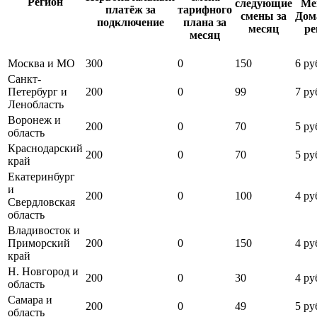
Регион
следующие
Ме
платёж за
тарифного
смены за
Дом
подключение
плана за
месяц
ре
месяц
Москва и МО
300
0
150
6 ру
Санкт-
Петербург и
200
0
99
7 ру
Ленобласть
Воронеж и
200
0
70
5 ру
область
Краснодарский
200
0
70
5 ру
край
Екатеринбург
и
200
0
100
4 ру
Свердловская
область
Владивосток и
Приморский
200
0
150
4 ру
край
Н. Новгород и
200
0
30
4 ру
область
Самара и
200
0
49
5 ру
область