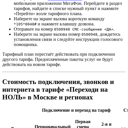
мобильном приложении МегаФон. Перейдите в раздел
тарифов, найдите в списке нужный пункт и нажмите
«Перейти» возле тарифного плана.
Наберите на экране вызова короткую команду
и нажмите клавишу дозвона.
*105*0048#
Отправьте на номер
.
0500948 СМС-сообщение «ДА»
Наберите на экране вызова номер
, дождитесь
0500948
установления связи и следуйте инструкции голосового
помощника.
Тарифный план перестаёт действовать при подключении
другого тарифа. Предоплаченные пакеты услуг не будут
действовать на новом тарифе.
Стоимость подключения, звонков и
интернета в тарифе «Переходи на
НОЛЬ» в Москве и регионах
Подключение и переход на тариф
С
Первая
2-я и
Первоначальный
смена