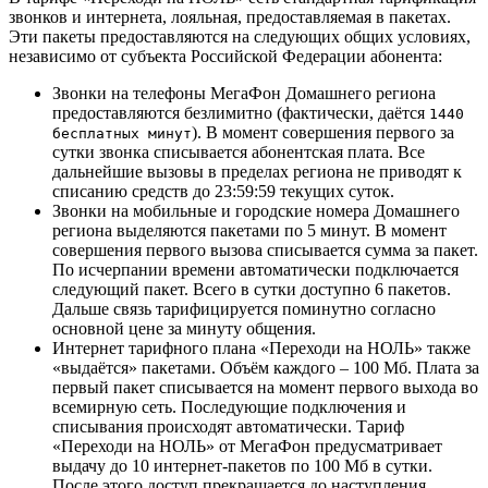
звонков и интернета, лояльная, предоставляемая в пакетах.
Эти пакеты предоставляются на следующих общих условиях,
независимо от субъекта Российской Федерации абонента:
Звонки на телефоны МегаФон Домашнего региона
предоставляются безлимитно (фактически, даётся
1440
). В момент совершения первого за
бесплатных минут
сутки звонка списывается абонентская плата. Все
дальнейшие вызовы в пределах региона не приводят к
списанию средств до 23:59:59 текущих суток.
Звонки на мобильные и городские номера Домашнего
региона выделяются пакетами по 5 минут. В момент
совершения первого вызова списывается сумма за пакет.
По исчерпании времени автоматически подключается
следующий пакет. Всего в сутки доступно 6 пакетов.
Дальше связь тарифицируется поминутно согласно
основной цене за минуту общения.
Интернет тарифного плана «Переходи на НОЛЬ» также
«выдаётся» пакетами. Объём каждого – 100 Мб. Плата за
первый пакет списывается на момент первого выхода во
всемирную сеть. Последующие подключения и
списывания происходят автоматически. Тариф
«Переходи на НОЛЬ» от МегаФон предусматривает
выдачу до 10 интернет-пакетов по 100 Мб в сутки.
После этого доступ прекращается до наступления