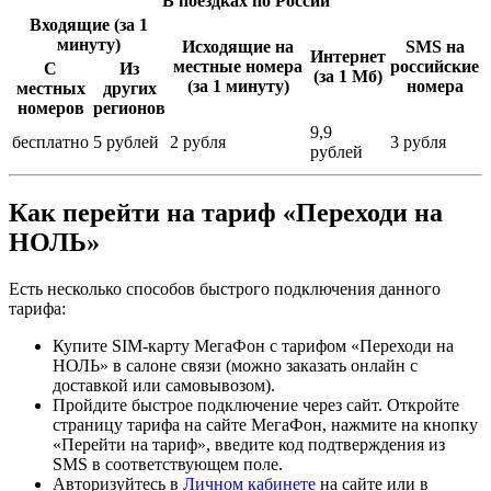
В поездках по России
Входящие (за 1
минуту)
Исходящие на
SMS на
Интернет
местные номера
российские
С
Из
(за 1 Мб)
(за 1 минуту)
номера
местных
других
номеров
регионов
9,9
бесплатно
5 рублей
2 рубля
3 рубля
рублей
Как перейти на тариф «Переходи на
НОЛЬ»
Есть несколько способов быстрого подключения данного
тарифа:
Купите SIM-карту МегаФон с тарифом «Переходи на
НОЛЬ» в салоне связи (можно заказать онлайн с
доставкой или самовывозом).
Пройдите быстрое подключение через сайт. Откройте
страницу тарифа на сайте МегаФон, нажмите на кнопку
«Перейти на тариф», введите код подтверждения из
SMS в соответствующем поле.
Авторизуйтесь в
Личном кабинете
на сайте или в