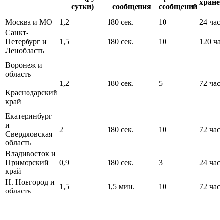
хран
сутки)
сообщения
сообщений
Москва и МО
1,2
180 сек.
10
24 час
Санкт-
Петербург и
1,5
180 сек.
10
120 ч
Ленобласть
Воронеж и
область
1,2
180 сек.
5
72 час
Краснодарский
край
Екатеринбург
и
2
180 сек.
10
72 час
Свердловская
область
Владивосток и
Приморский
0,9
180 сек.
3
24 час
край
Н. Новгород и
1,5
1,5 мин.
10
72 час
область