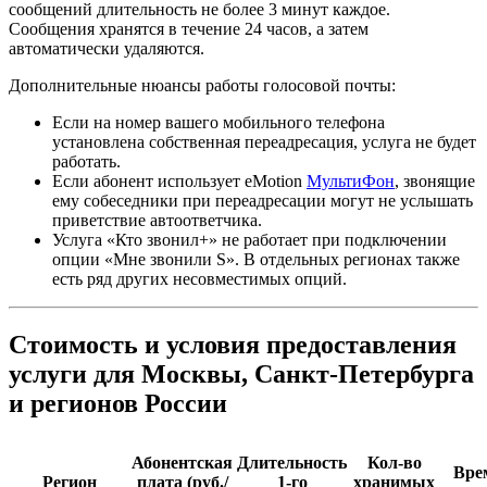
сообщений длительность не более 3 минут каждое.
Сообщения хранятся в течение 24 часов, а затем
автоматически удаляются.
Дополнительные нюансы работы голосовой почты:
Если на номер вашего мобильного телефона
установлена собственная переадресация, услуга не будет
работать.
Если абонент использует eMotion
МультиФон
, звонящие
ему собеседники при переадресации могут не услышать
приветствие автоответчика.
Услуга «Кто звонил+» не работает при подключении
опции «Мне звонили S». В отдельных регионах также
есть ряд других несовместимых опций.
Стоимость и условия предоставления
услуги для Москвы, Санкт-Петербурга
и регионов России
Абонентская
Длительность
Кол-во
Вре
Регион
плата (руб./
1-го
хранимых