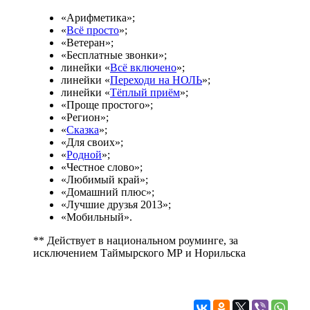
«Арифметика»;
«
Всё просто
»;
«Ветеран»;
«Бесплатные звонки»;
линейки «
Всё включено
»;
линейки «
Переходи на НОЛЬ
»;
линейки «
Тёплый приём
»;
«Проще простого»;
«Регион»;
«
Сказка
»;
«Для своих»;
«
Родной
»;
«Честное слово»;
«Любимый край»;
«Домашний плюс»;
«Лучшие друзья 2013»;
«Мобильный».
** Действует в национальном роуминге, за
исключением Таймырского МР и Норильска